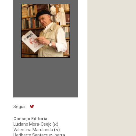
Fundada en 1966 por
Carlos-Enrique Ruiz,
Director
Seguir:
Consejo Editorial
Luciano Mora-Osejo (א)
Valentina Marulanda (א)
Heriberto Santacruz-Ibarra