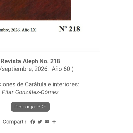
Revista Aleph No. 21
8
o/septiembre, 2026. ¡Año 60!)
ciones de Carátula e interiores:
Pilar González-Gómez
Descargar PDF
Compartir:
Facebook
Twitter
Email
Share