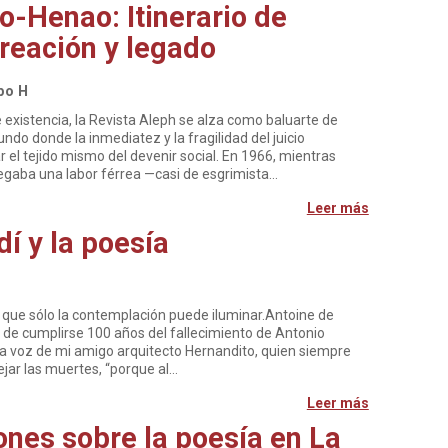
-Henao: Itinerario de
reación y legado
po H
 existencia, la Revista Aleph se alza como baluarte de
ndo donde la inmediatez y la fragilidad del juicio
el tejido mismo del devenir social. En 1966, mientras
egaba una labor férrea —casi de esgrimista…
Leer más
í y la poesía
o que sólo la contemplación puede iluminar.Antoine de
 de cumplirse 100 años del fallecimiento de Antonio
la voz de mi amigo arquitecto Hernandito, quien siempre
ejar las muertes, “porque al…
Leer más
nes sobre la poesía en La