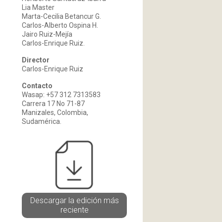
Lia Master
Marta-Cecilia Betancur G.
Carlos-Alberto Ospina H.
Jairo Ruiz-Mejía
Carlos-Enrique Ruiz.
Director
Carlos-Enrique Ruiz
Contacto
Wasap: +57 312 7313583
Carrera 17 No 71-87
Manizales, Colombia,
Sudamérica.
Descargar la edición más
reciente