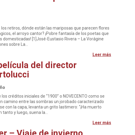
 los retiros, dónde están las mariposas que parecen flores
ágicos, el arroyo cantor? ¡Pobre fantasía de los poetas que
s domesticadas! [1]José-Eustasio Rivera – La Vorágine
iones sobre La…
Leer más
elícula del director
rtolucci
oño
e los créditos iniciales de “1900” o NOVECENTO como se
r un camino entre las sombras un jorobado caracterizado
e con la capa, levanta un grito lastimero: “¡Ha muerto
En tanto y luego, suena la…
Leer más
r – Viaje de invierno