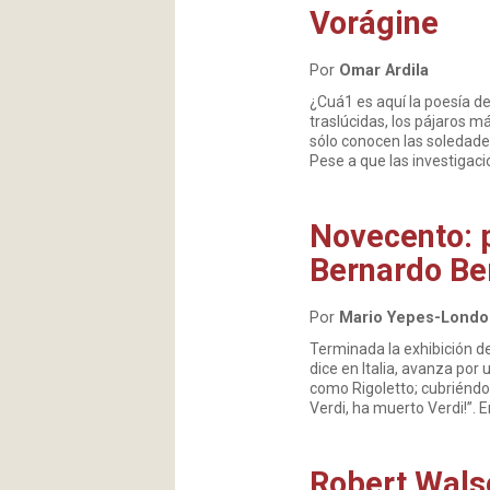
Vorágine
Por
Omar Ardila
¿Cuá1 es aquí la poesía de
traslúcidas, los pájaros m
sólo conocen las soledade
Pese a que las investigac
Novecento: p
Bernardo Be
Por
Mario Yepes-Lond
Terminada la exhibición d
dice en Italia, avanza po
como Rigoletto; cubriéndos
Verdi, ha muerto Verdi!”. 
Robert Walse