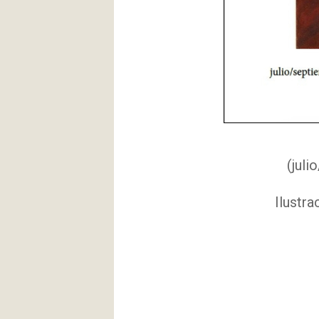
(juli
Ilustra